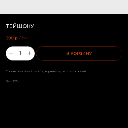
ТЕЙШОКУ
390
р.
/
8 шт
В КОРЗИНУ
Состав: копчёный лосось, корнишон, сыр творожный
Вес: 225 г