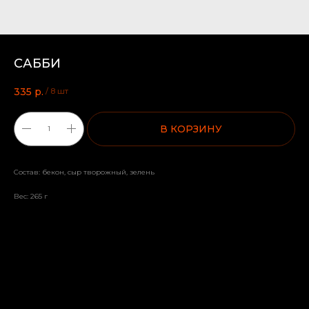
САББИ
335
р.
/
8 шт
В КОРЗИНУ
Состав: бекон, сыр творожный, зелень
Вес: 265 г