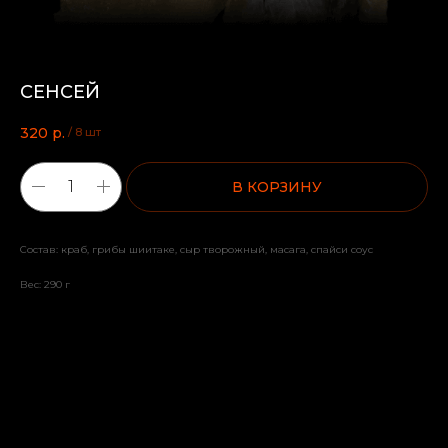
СЕНСЕЙ
320
р.
/
8 шт
В КОРЗИНУ
Состав: краб, грибы шиитаке, сыр творожный, масага, спайси соус
Вес: 290 г