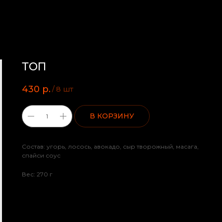
ТОП
430
р.
/
8 шт
В КОРЗИНУ
Состав: угорь, лосось, авокадо, сыр творожный, масага,
спайси соус
Вес: 270 г